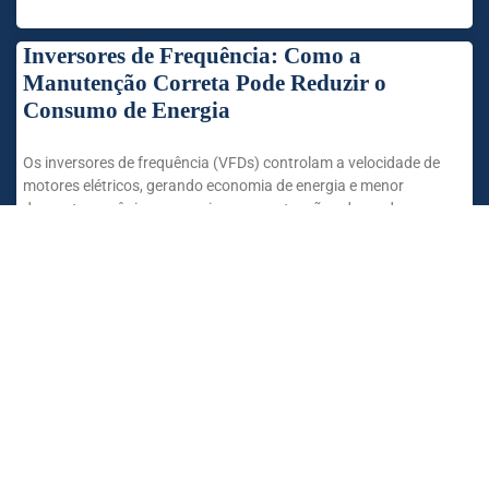
Inversores de Frequência: Como a
Manutenção Correta Pode Reduzir o
Consumo de Energia
Os inversores de frequência (VFDs) controlam a velocidade de
motores elétricos, gerando economia de energia e menor
desgaste mecânico, mas exigem manutenção adequada para
manter
SAIBA MAIS »
1
2
3
4
5