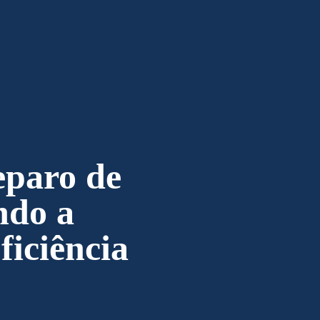
eparo de
ndo a
ficiência