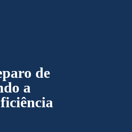
eparo de
ndo a
ficiência