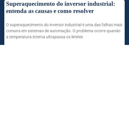
Superaquecimento do inversor industrial:
entenda as causas e como resolver
O superaquecimento do inversor industrial é uma das falhas mais
comuns em sistemas de automação. O problema ocorre quando
a temperatura interna ultrapassa os limites
SAIBA MAIS »
Manutenção de Placas Eletrônicas
Industriais: Como Garantir Eficiência,
Segurança e Produtividade na Indústria
A manutenção de placas eletrônicas industriais é essencial para
garantir eficiência, segurança e produtividade em linhas de
produção automatizadas. As placas são o núcleo de
SAIBA MAIS »