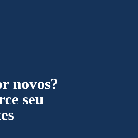
or novos?
rce seu
tes