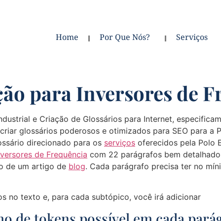
Home
Por Que Nós?
Serviços
ção para Inversores de F
dustrial e Criação de Glossários para Internet, especificame
iar glossários poderosos e otimizados para SEO para a Po
ossário direcionado para os
serviços
oferecidos pela Polo El
nversores de Frequência
com 22 parágrafos bem detalhados
ao de um artigo de
blog
. Cada parágrafo precisa ter no mí
s no texto e, para cada subtópico, você irá adicionar
mo de tokens possível em cada pará