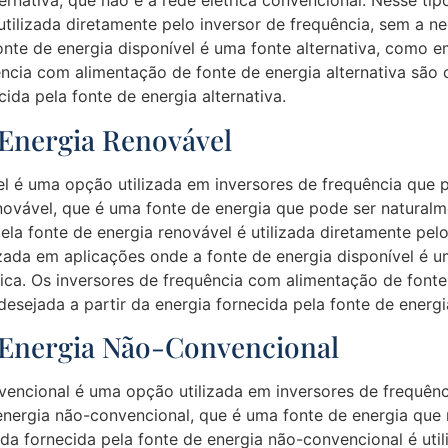
rnativa, que não é a rede elétrica convencional. Nesse tip
é utilizada diretamente pelo inversor de frequência, sem a
nte de energia disponível é uma fonte alternativa, como e
ência com alimentação de fonte de energia alternativa são
cida pela fonte de energia alternativa.
Energia Renovável
l é uma opção utilizada em inversores de frequência que
novável, que é uma fonte de energia que pode ser naturalm
pela fonte de energia renovável é utilizada diretamente pel
ada em aplicações onde a fonte de energia disponível é 
trica. Os inversores de frequência com alimentação de font
esejada a partir da energia fornecida pela fonte de energi
 Energia Não-Convencional
vencional é uma opção utilizada em inversores de frequên
energia não-convencional, que é uma fonte de energia que 
ada fornecida pela fonte de energia não-convencional é util