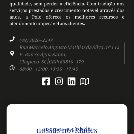
qualidade, sem perder a eficiência. Com tradição nos
serviços prestados e crescimento notável através dos
anos, a Polo oferece os melhores recursos e
atendimento impecável aos clientes.
(49) 3026-2247
Rua Marcelo Augusto Mathias da Silva, nº 132
E, Bairro Água Santa,
Chapecó-SC | CEP: 89810-379
08:00 - 12:00, 13:30 - 17:45
nossas novidades
Inscreva-se e receba