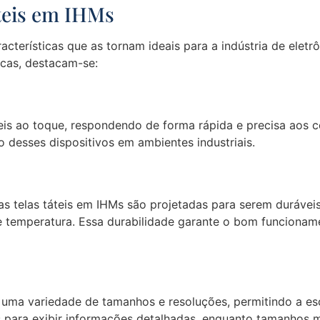
áteis em IHMs
cterísticas que as tornam ideais para a indústria de eletr
icas, destacam-se:
veis ao toque, respondendo de forma rápida e precisa aos 
so desses dispositivos em ambientes industriais.
as telas táteis em IHMs são projetadas para serem durávei
e temperatura. Essa durabilidade garante o bom funciona
m uma variedade de tamanhos e resoluções, permitindo a e
s para exibir informações detalhadas, enquanto tamanho