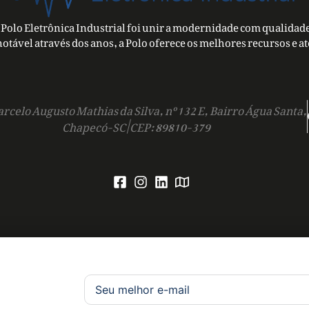
Polo Eletrônica Industrial foi unir a modernidade com qualidade
notável através dos anos, a Polo oferece os melhores recursos e a
rcelo Augusto Mathias da Silva, nº 132 E, Bairro Água Santa,
Chapecó-SC | CEP: 89810-379