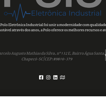
Polo Eletrônica Industrial foi unir a modernidade com qualidade
notável através dos anos, a Polo oferece os melhores recursos e a
rcelo Augusto Mathias da Silva, nº 132 E, Bairro Água Santa,
Chapecó-SC | CEP: 89810-379