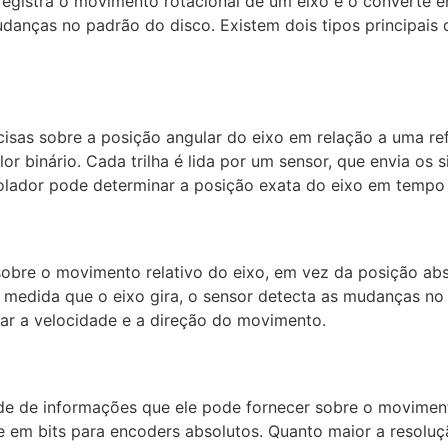
registra o movimento rotacional de um eixo e o converte e
udanças no padrão do disco. Existem dois tipos principais
sas sobre a posição angular do eixo em relação a uma referê
r binário. Cada trilha é lida por um sensor, que envia os 
rolador pode determinar a posição exata do eixo em tempo 
obre o movimento relativo do eixo, em vez da posição abs
À medida que o eixo gira, o sensor detecta as mudanças no 
ar a velocidade e a direção do movimento.
de de informações que ele pode fornecer sobre o movimen
e em bits para encoders absolutos. Quanto maior a resoluç