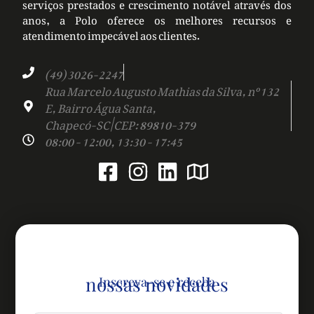
serviços prestados e crescimento notável através dos
anos, a Polo oferece os melhores recursos e
atendimento impecável aos clientes.
(49) 3026-2247
Rua Marcelo Augusto Mathias da Silva, nº 132
E, Bairro Água Santa,
Chapecó-SC | CEP: 89810-379
08:00 - 12:00, 13:30 - 17:45
nossas novidades
Inscreva-se e receba