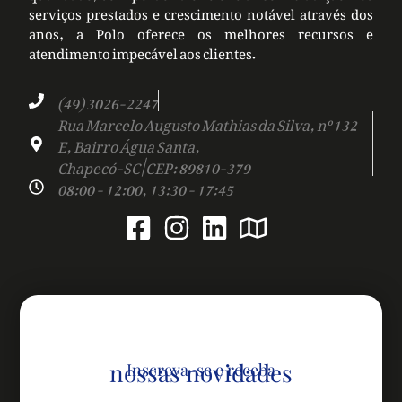
serviços prestados e crescimento notável através dos
anos, a Polo oferece os melhores recursos e
atendimento impecável aos clientes.
(49) 3026-2247
Rua Marcelo Augusto Mathias da Silva, nº 132
E, Bairro Água Santa,
Chapecó-SC | CEP: 89810-379
08:00 - 12:00, 13:30 - 17:45
nossas novidades
Inscreva-se e receba