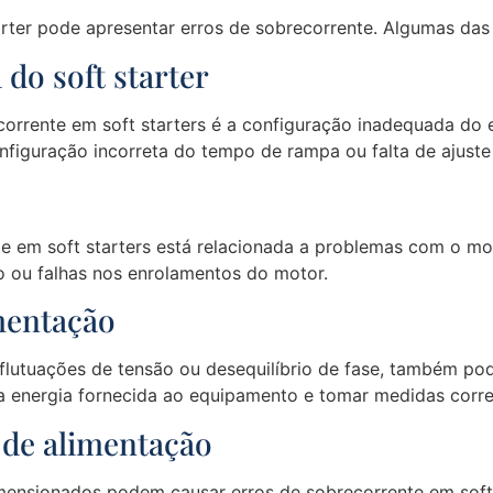
tarter pode apresentar erros de sobrecorrente. Algumas da
do soft starter
corrente em soft starters é a configuração inadequada do 
onfiguração incorreta do tempo de rampa ou falta de ajuste
 em soft starters está relacionada a problemas com o mot
o ou falhas nos enrolamentos do motor.
imentação
lutuações de tensão ou desequilíbrio de fase, também pod
 da energia fornecida ao equipamento e tomar medidas corret
 de alimentação
ensionados podem causar erros de sobrecorrente em soft s