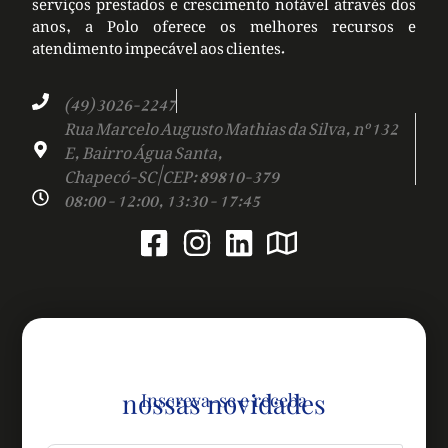
serviços prestados e crescimento notável através dos
anos, a Polo oferece os melhores recursos e
atendimento impecável aos clientes.
(49) 3026-2247
Rua Marcelo Augusto Mathias da Silva, nº 132
E, Bairro Água Santa,
Chapecó-SC | CEP: 89810-379
08:00 - 12:00, 13:30 - 17:45
nossas novidades
Inscreva-se e receba