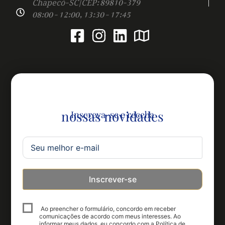
Chapecó-SC | CEP: 89810-379
08:00 - 12:00, 13:30 - 17:45
nossas novidades
Inscreva-se e receba
Inscrever-se
Ao preencher o formulário, concordo em receber
comunicações de acordo com meus interesses. Ao
informar meus dados, eu concordo com a Política de