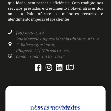
qualidade, sem perder a eficiência. Com tradição nos
serviços prestados e crescimento notável através dos
anos, a Polo oferece os melhores recursos e
atendimento impecável aos clientes.
(49) 3026-2247
Rua Marcelo Augusto Mathias da Silva, nº 132
E, Bairro Água Santa,
Chapecó-SC | CEP: 89810-379
08:00 - 12:00, 13:30 - 17:45
nossas novidades
Inscreva-se e receba