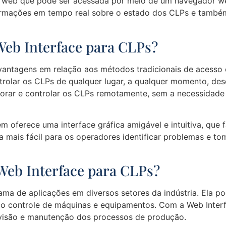
gina web que pode ser acessada por meio de um navegador 
nformações em tempo real sobre o estado dos CLPs e também
Web Interface para CLPs?
vantagens em relação aos métodos tradicionais de acesso 
ntrolar os CLPs de qualquer lugar, a qualquer momento, de
nitorar e controlar os CLPs remotamente, sem a necessidade
oferece uma interface gráfica amigável e intuitiva, que fa
a mais fácil para os operadores identificar problemas e to
 Web Interface para CLPs?
a de aplicações em diversos setores da indústria. Ela p
lo controle de máquinas e equipamentos. Com a Web Interfa
rvisão e manutenção dos processos de produção.