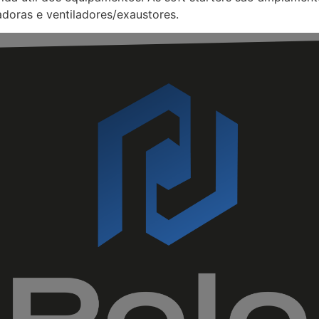
adoras e ventiladores/exaustores.