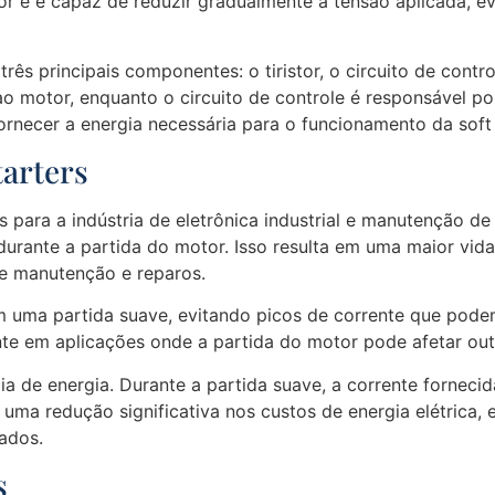
or e é capaz de reduzir gradualmente a tensão aplicada, e
s principais componentes: o tiristor, o circuito de controle
o motor, enquanto o circuito de controle é responsável por
ornecer a energia necessária para o funcionamento da soft 
tarters
ns para a indústria de eletrônica industrial e manutenção 
durante a partida do motor. Isso resulta em uma maior vid
de manutenção e reparos.
m uma partida suave, evitando picos de corrente que pod
nte em aplicações onde a partida do motor pode afetar o
a de energia. Durante a partida suave, a corrente forneci
uma redução significativa nos custos de energia elétrica,
ados.
s