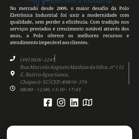
No mercado desde 2009, o maior desafio da Polo
Eletrônica Industrial foi unir a modernidade com
qualidade, sem perder a eficiência. Com tradição nos
serviços prestados e crescimento notável através dos
anos, a Polo oferece os melhores recursos e
atendimento impecável aos clientes.
(49) 3026-2247
Rua Marcelo Augusto Mathias da Silva, nº 132
E, Bairro Água Santa,
Chapecó-SC | CEP: 89810-379
08:00 - 12:00, 13:30 - 17:45