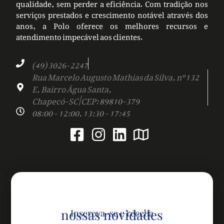
qualidade, sem perder a eficiência. Com tradição nos
serviços prestados e crescimento notável através dos
anos, a Polo oferece os melhores recursos e
atendimento impecável aos clientes.
(49) 3026-2247
Rua Marcelo Augusto Mathias da Silva, nº 132
E, Bairro Água Santa,
Chapecó-SC | CEP: 89810-379
08:00 - 12:00, 13:30 - 17:45
nossas novidades
Inscreva-se e receba