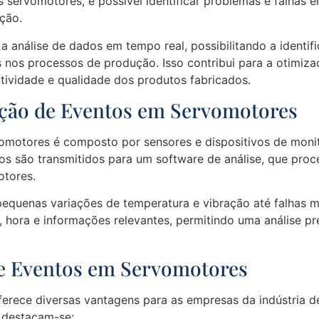
ervomotores, é possível identificar problemas e falhas em
ção.
 a análise de dados em tempo real, possibilitando a ident
as nos processos de produção. Isso contribui para a otim
ividade e qualidade dos produtos fabricados.
ação de Eventos em Servomotores
vomotores é composto por sensores e dispositivos de mon
 são transmitidos para um software de análise, que proce
tores.
pequenas variações de temperatura e vibração até falhas 
, hora e informações relevantes, permitindo uma análise pr
de Eventos em Servomotores
erece diversas vantagens para as empresas da indústria de
, destacam-se: