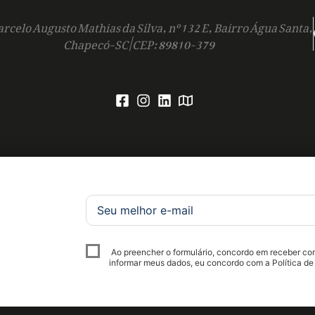
rcelo Augusto Mathias da Silva, nº 132 E, Bairro Água Santa,
Chapecó-SC | CEP: 89810-379
Ao preencher o formulário, concordo em receber c
informar meus dados, eu concordo com a Política de