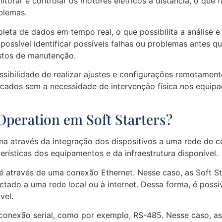
nitorar e controlar os motores elétricos à distância, o que 
blemas.
oleta de dados em tempo real, o que possibilita a anális
possível identificar possíveis falhas ou problemas antes q
stos de manutenção.
sibilidade de realizar ajustes e configurações remotamente
cados sem a necessidade de intervenção física nos equipam
peration em Soft Starters?
na através da integração dos dispositivos a uma rede de c
rísticas dos equipamentos e da infraestrutura disponível.
 através de uma conexão Ethernet. Nesse caso, as Soft St
ctado a uma rede local ou à internet. Dessa forma, é possí
vel.
conexão serial, como por exemplo, RS-485. Nesse caso, as