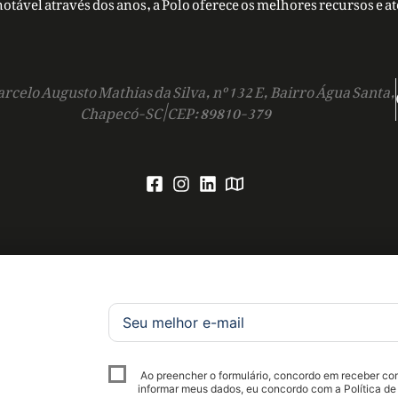
notável através dos anos, a Polo oferece os melhores recursos e a
rcelo Augusto Mathias da Silva, nº 132 E, Bairro Água Santa,
Chapecó-SC | CEP: 89810-379
Ao preencher o formulário, concordo em receber c
informar meus dados, eu concordo com a Política de