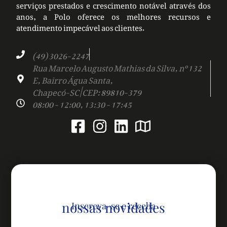
serviços prestados e crescimento notável através dos
anos, a Polo oferece os melhores recursos e
atendimento impecável aos clientes.
(49) 3026-2247
Rua Marcelo Augusto Mathias da Silva, nº 132
E, Bairro Água Santa,
Chapecó-SC | CEP: 89810-379
08:00 - 12:00, 13:30 - 17:45
nossas novidades
Inscreva-se e receba