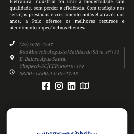
Eletrônica Industrial foi unir a modernidade com
qualidade, sem perder a eficiência. Com tradição nos
serviços prestados e crescimento notável através dos
anos, a Polo oferece os melhores recursos e
atendimento impecável aos clientes.
(49) 3026-2247
Rua Marcelo Augusto Mathias da Silva, nº 132
E, Bairro Água Santa,
Chapecó-SC | CEP: 89810-379
08:00 - 12:00, 13:30 - 17:45
nossas novidades
Inscreva-se e receba