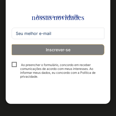
nossas novidades
Inscreva-se e receba
Inscrever-se
Ao preencher o formulário, concordo em receber
comunicações de acordo com meus interesses. Ao
informar meus dados, eu concordo com a Política de
privacidade.