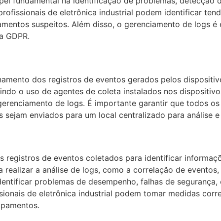
el fundamental na identificação de problemas, detecção
profissionais de eletrônica industrial podem identificar t
entos suspeitos. Além disso, o gerenciamento de logs é es
 a GDPR.
namento dos registros de eventos gerados pelos dispositiv
uindo o uso de agentes de coleta instalados nos dispositiv
gerenciamento de logs. É importante garantir que todos os 
gs sejam enviados para um local centralizado para análise
 registros de eventos coletados para identificar informaçõe
a realizar a análise de logs, como a correlação de eventos
 identificar problemas de desempenho, falhas de seguranç
ionais de eletrônica industrial podem tomar medidas corre
uipamentos.