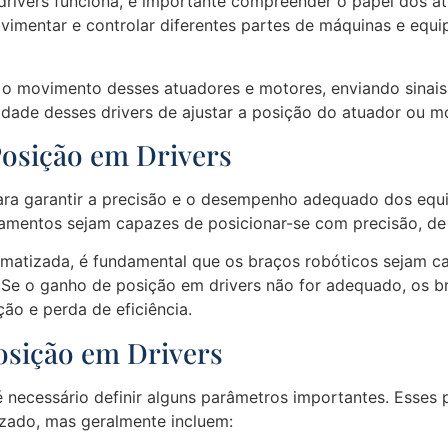
ivers funciona, é importante compreender o papel dos atu
mentar e controlar diferentes partes de máquinas e equi
 o movimento desses atuadores e motores, enviando sinais 
dade desses drivers de ajustar a posição do atuador ou m
osição em Drivers
ara garantir a precisão e o desempenho adequado dos equ
uipamentos sejam capazes de posicionar-se com precisão, 
matizada, é fundamental que os braços robóticos sejam ca
. Se o ganho de posição em drivers não for adequado, os 
ão e perda de eficiência.
osição em Drivers
 é necessário definir alguns parâmetros importantes. Esse
lizado, mas geralmente incluem: