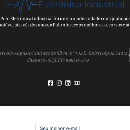
Polo Eletrônica Industrial foi unir a modernidade com qualidade
notável através dos anos, a Polo oferece os melhores recursos e a
rcelo Augusto Mathias da Silva, nº 132 E, Bairro Água Santa,
Chapecó-SC | CEP: 89810-379