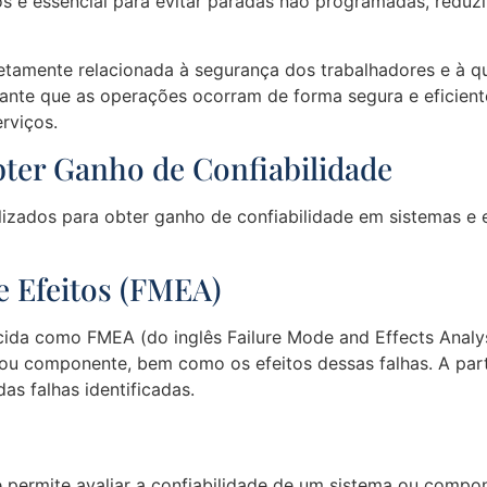
s é essencial para evitar paradas não programadas, reduz
retamente relacionada à segurança dos trabalhadores e à 
nte que as operações ocorram de forma segura e eficient
rviços.
bter Ganho de Confiabilidade
zados para obter ganho de confiabilidade em sistemas e eq
e Efeitos (FMEA)
cida como FMEA (do inglês Failure Mode and Effects Analys
ou componente, bem como os efeitos dessas falhas. A parti
das falhas identificadas.
e permite avaliar a confiabilidade de um sistema ou compo