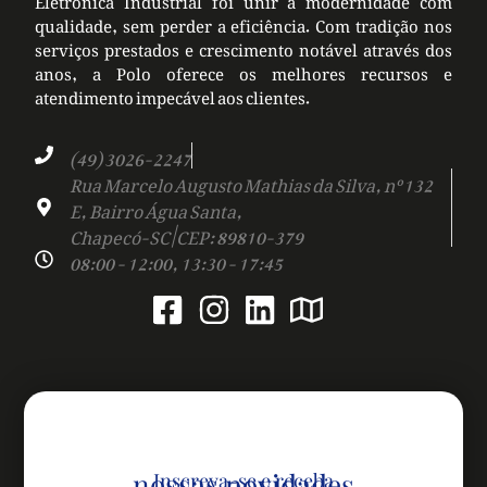
qualidade, sem perder a eficiência. Com tradição nos
serviços prestados e crescimento notável através dos
anos, a Polo oferece os melhores recursos e
atendimento impecável aos clientes.
(49) 3026-2247
Rua Marcelo Augusto Mathias da Silva, nº 132
E, Bairro Água Santa,
Chapecó-SC | CEP: 89810-379
08:00 - 12:00, 13:30 - 17:45
nossas novidades
Inscreva-se e receba