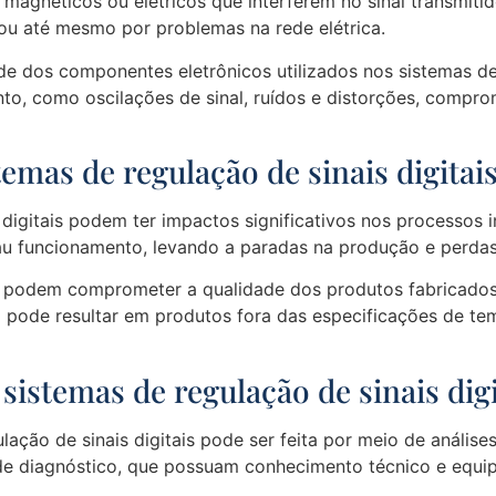
agnéticos ou elétricos que interferem no sinal transmitid
ou até mesmo por problemas na rede elétrica.
de dos componentes eletrônicos utilizados nos sistemas d
, como oscilações de sinal, ruídos e distorções, compro
emas de regulação de sinais digitai
 digitais podem ter impactos significativos nos processos 
u funcionamento, levando a paradas na produção e perdas 
ão podem comprometer a qualidade dos produtos fabricado
o pode resultar em produtos fora das especificações de te
sistemas de regulação de sinais digi
lação de sinais digitais pode ser feita por meio de análise
o de diagnóstico, que possuam conhecimento técnico e equ