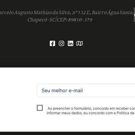
rcelo Augusto Mathias da Silva, nº 132 E, Bairro Água Santa,
Chapecó-SC | CEP: 89810-379
Ao preencher o formulário, concordo em receber c
informar meus dados, eu concordo com a Política de