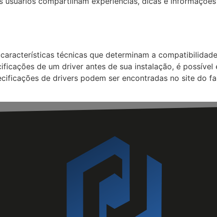
s usuários compartilham experiências, dicas e informações 
 características técnicas que determinam a compatibilida
ecificações de um driver antes de sua instalação, é possíve
pecificações de drivers podem ser encontradas no site do f