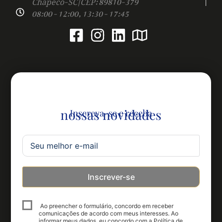
Chapecó-SC | CEP: 89810-379
08:00 - 12:00, 13:30 - 17:45
nossas novidades
Inscreva-se e receba
Inscrever-se
Ao preencher o formulário, concordo em receber
comunicações de acordo com meus interesses. Ao
informar meus dados, eu concordo com a Política de