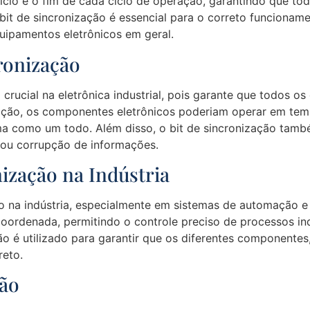
 início e o fim de cada ciclo de operação, garantindo que 
it de sincronização é essencial para o correto funcioname
uipamentos eletrônicos em geral.
ronização
rucial na eletrônica industrial, pois garante que todos o
ação, os componentes eletrônicos poderiam operar em tem
 como um todo. Além disso, o bit de sincronização també
 ou corrupção de informações.
nização na Indústria
o na indústria, especialmente em sistemas de automação e c
ordenada, permitindo o controle preciso de processos ind
o é utilizado para garantir que os diferentes componentes
reto.
ção