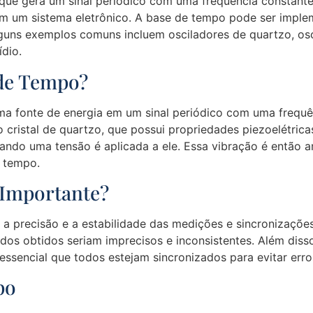
ue gera um sinal periódico com uma frequência constante e
 em um sistema eletrônico. A base de tempo pode ser impl
lguns exemplos comuns incluem osciladores de quartzo, osci
dio.
de Tempo?
 fonte de energia em um sinal periódico com uma frequên
o cristal de quartzo, que possui propriedades piezoelétri
uando uma tensão é aplicada a ele. Essa vibração é então 
e tempo.
 Importante?
a precisão e a estabilidade das medições e sincronizações
dos obtidos seriam imprecisos e inconsistentes. Além dis
 essencial que todos estejam sincronizados para evitar err
po