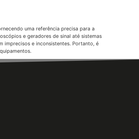
rnecendo uma referência precisa para a
oscópios e geradores de sinal até sistemas
 imprecisos e inconsistentes. Portanto, é
equipamentos.