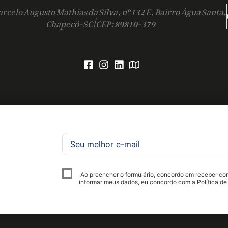
rcelo Augusto Mathias da Silva, nº 132 E, Bairro Água Santa,
Chapecó-SC | CEP: 89810-379
Ao preencher o formulário, concordo em receber c
informar meus dados, eu concordo com a Política de