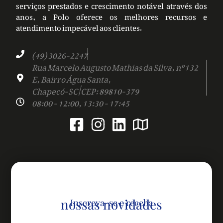
serviços prestados e crescimento notável através dos
anos, a Polo oferece os melhores recursos e
atendimento impecável aos clientes.
(49) 3026-2247
Rua Marcelo Augusto Mathias da Silva, nº 132
E, Bairro Água Santa,
Chapecó-SC | CEP: 89810-379
08:00 - 12:00, 13:30 - 17:45
nossas novidades
Inscreva-se e receba