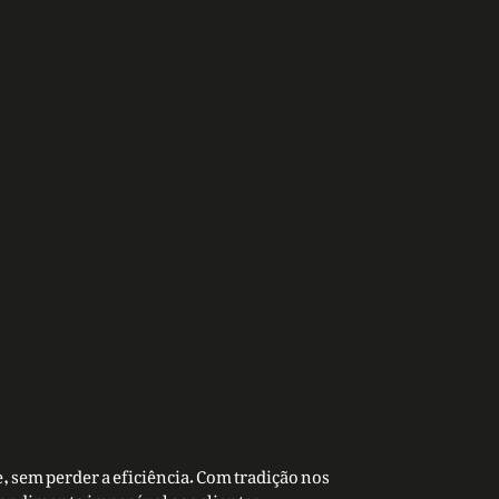
, sem perder a eficiência. Com tradição nos
tendimento impecável aos clientes.