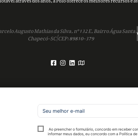
rcelo Augusto Mathias da Silva, nº 132 E, Bairro Água Santa,
Chapecó-SC | CEP: 89810-379
Ao preencher o formulário, concordo em receber c
informar meus dados, eu concordo com a Política de